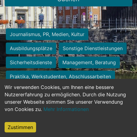
Journalismus, PR, Medien, Kultur
Ausbildungsplätze
Sonstige Dienstleistungen
Sicherheitsdienste
Management, Beratung
Praktika, Werkstudenten, Abschlussarbeiten
Wir verwenden Cookies, um Ihnen eine bessere
Personalwesen
Assistenz, Sekretariat
Nutzererfahrung zu ermöglichen. Durch die Nutzung
unserer Webseite stimmen Sie unserer Verwendung
Hilfskräfte, Aushilfs- und Nebenjobs
von Cookies zu.
Mehr Informationen
Einkauf, Logistik, Materialwirtschaft
Zustimmen
Weiterbildung, Studium, duale Ausbildung