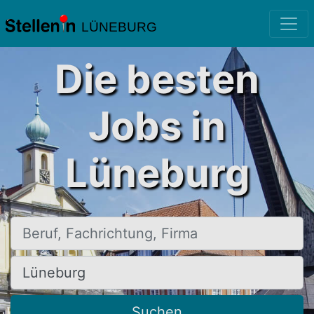
LÜNEBURG
Die besten
Jobs in
Lüneburg
Beruf, Fachrichtung, Firma
Ort, Stadt
Suchen