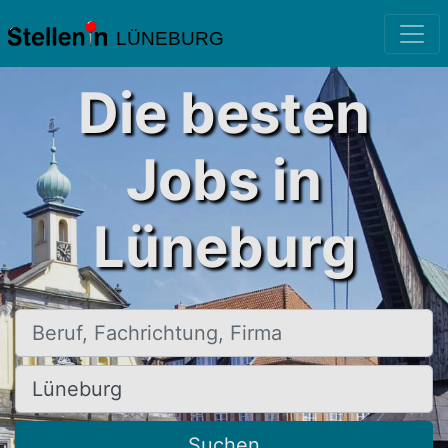
LÜNEBURG
Die besten
Jobs in
Lüneburg
Beruf, Fachrichtung, Firma
Ort, Stadt
Suchen