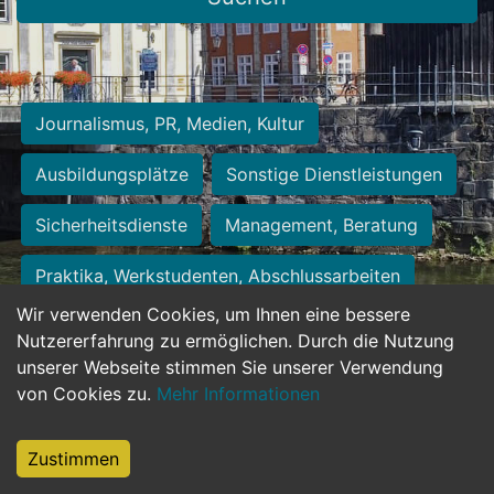
Journalismus, PR, Medien, Kultur
Ausbildungsplätze
Sonstige Dienstleistungen
Sicherheitsdienste
Management, Beratung
Praktika, Werkstudenten, Abschlussarbeiten
Wir verwenden Cookies, um Ihnen eine bessere
Personalwesen
Assistenz, Sekretariat
Nutzererfahrung zu ermöglichen. Durch die Nutzung
unserer Webseite stimmen Sie unserer Verwendung
Hilfskräfte, Aushilfs- und Nebenjobs
von Cookies zu.
Mehr Informationen
Einkauf, Logistik, Materialwirtschaft
Zustimmen
Weiterbildung, Studium, duale Ausbildung