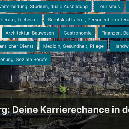
eiterbildung, Studium, duale Ausbildung
Tourismus
rberufe, Techniker
Berufskraftfahrer, Personenbeförder
Architektur, Bauwesen
Gastronomie
Finanzen, Ba
entlicher Dienst
Medizin, Gesundheit, Pflege
Handwe
iehung, Soziale Berufe
rg: Deine Karrierechance in 