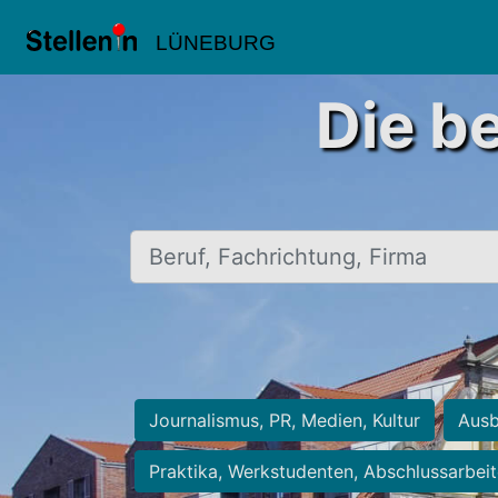
LÜNEBURG
Die b
Beruf, Fachrichtung, Firma
Journalismus, PR, Medien, Kultur
Ausb
Praktika, Werkstudenten, Abschlussarbei