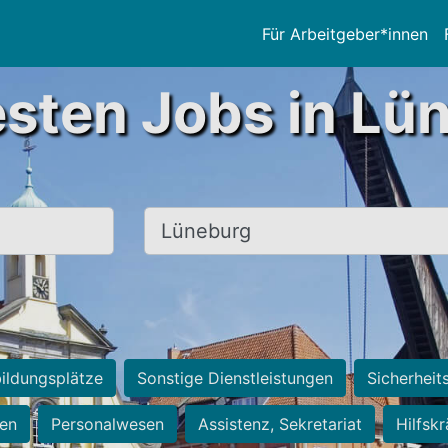
Für Arbeitgeber*innen
esten Jobs in Lü
Ort, Stadt
ildungsplätze
Sonstige Dienstleistungen
Sicherheit
ten
Personalwesen
Assistenz, Sekretariat
Hilfsk