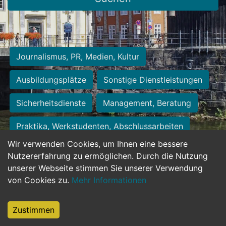
Journalismus, PR, Medien, Kultur
Ausbildungsplätze
Sonstige Dienstleistungen
Sicherheitsdienste
Management, Beratung
Praktika, Werkstudenten, Abschlussarbeiten
Wir verwenden Cookies, um Ihnen eine bessere
Personalwesen
Assistenz, Sekretariat
Nutzererfahrung zu ermöglichen. Durch die Nutzung
unserer Webseite stimmen Sie unserer Verwendung
Hilfskräfte, Aushilfs- und Nebenjobs
von Cookies zu.
Mehr Informationen
Einkauf, Logistik, Materialwirtschaft
Zustimmen
Weiterbildung, Studium, duale Ausbildung