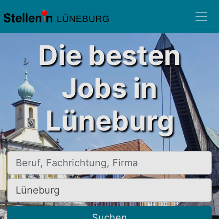
LÜNEBURG
Die besten
Jobs in
Lüneburg
Beruf, Fachrichtung, Firma
Ort, Stadt
Suchen