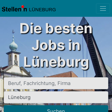
LÜNEBURG
Die besten
Jobs in
Lüneburg
Beruf, Fachrichtung, Firma
Ort, Stadt
Suchen