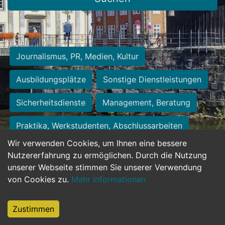
Journalismus, PR, Medien, Kultur
Ausbildungsplätze
Sonstige Dienstleistungen
Sicherheitsdienste
Management, Beratung
Praktika, Werkstudenten, Abschlussarbeiten
Wir verwenden Cookies, um Ihnen eine bessere
Personalwesen
Assistenz, Sekretariat
Nutzererfahrung zu ermöglichen. Durch die Nutzung
unserer Webseite stimmen Sie unserer Verwendung
Hilfskräfte, Aushilfs- und Nebenjobs
von Cookies zu.
Mehr Informationen
Einkauf, Logistik, Materialwirtschaft
Zustimmen
Weiterbildung, Studium, duale Ausbildung