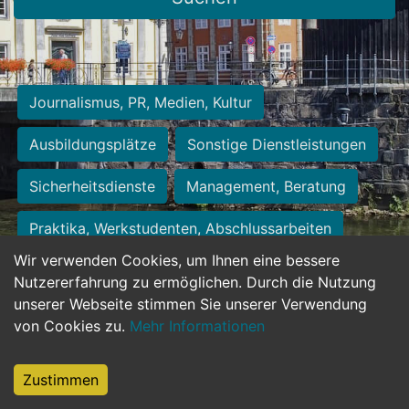
Journalismus, PR, Medien, Kultur
Ausbildungsplätze
Sonstige Dienstleistungen
Sicherheitsdienste
Management, Beratung
Praktika, Werkstudenten, Abschlussarbeiten
Wir verwenden Cookies, um Ihnen eine bessere
Personalwesen
Assistenz, Sekretariat
Nutzererfahrung zu ermöglichen. Durch die Nutzung
unserer Webseite stimmen Sie unserer Verwendung
Hilfskräfte, Aushilfs- und Nebenjobs
von Cookies zu.
Mehr Informationen
Einkauf, Logistik, Materialwirtschaft
Zustimmen
Weiterbildung, Studium, duale Ausbildung