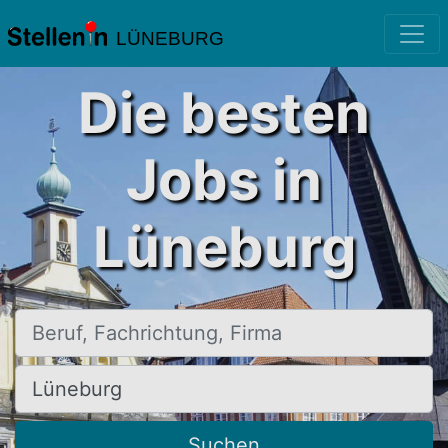
LÜNEBURG
Die besten
Jobs in
Lüneburg
Beruf, Fachrichtung, Firma
Ort, Stadt
Suchen