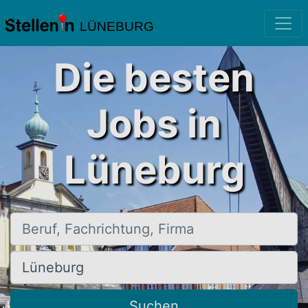
LÜNEBURG
Die besten
Jobs in
Lüneburg
Beruf, Fachrichtung, Firma
Ort, Stadt
Suchen