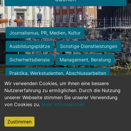
Journalismus, PR, Medien, Kultur
Ausbildungsplätze
Sonstige Dienstleistungen
Sicherheitsdienste
Management, Beratung
Praktika, Werkstudenten, Abschlussarbeiten
Wir verwenden Cookies, um Ihnen eine bessere
Personalwesen
Assistenz, Sekretariat
Nutzererfahrung zu ermöglichen. Durch die Nutzung
unserer Webseite stimmen Sie unserer Verwendung
Hilfskräfte, Aushilfs- und Nebenjobs
von Cookies zu.
Mehr Informationen
Einkauf, Logistik, Materialwirtschaft
Zustimmen
Weiterbildung, Studium, duale Ausbildung