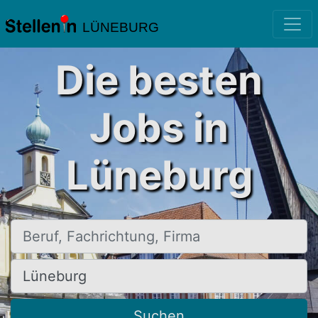
LÜNEBURG
Die besten
Jobs in
Lüneburg
Beruf, Fachrichtung, Firma
Ort, Stadt
Suchen