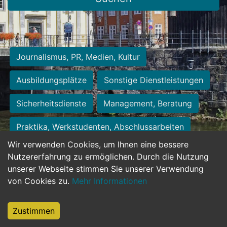
Journalismus, PR, Medien, Kultur
Ausbildungsplätze
Sonstige Dienstleistungen
Sicherheitsdienste
Management, Beratung
Praktika, Werkstudenten, Abschlussarbeiten
Wir verwenden Cookies, um Ihnen eine bessere
Personalwesen
Assistenz, Sekretariat
Nutzererfahrung zu ermöglichen. Durch die Nutzung
unserer Webseite stimmen Sie unserer Verwendung
Hilfskräfte, Aushilfs- und Nebenjobs
von Cookies zu.
Mehr Informationen
Einkauf, Logistik, Materialwirtschaft
Zustimmen
Weiterbildung, Studium, duale Ausbildung