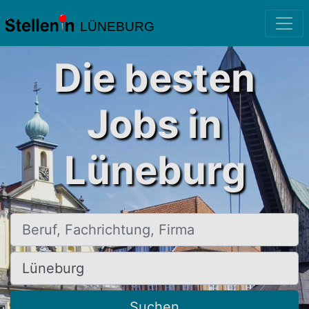
LÜNEBURG
Die besten
Jobs in
Lüneburg
Beruf, Fachrichtung, Firma
Ort, Stadt
Suchen