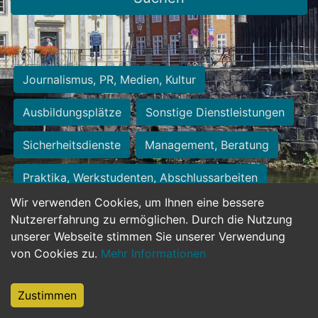
Journalismus, PR, Medien, Kultur
Ausbildungsplätze
Sonstige Dienstleistungen
Sicherheitsdienste
Management, Beratung
Praktika, Werkstudenten, Abschlussarbeiten
Wir verwenden Cookies, um Ihnen eine bessere
Personalwesen
Assistenz, Sekretariat
Nutzererfahrung zu ermöglichen. Durch die Nutzung
unserer Webseite stimmen Sie unserer Verwendung
Hilfskräfte, Aushilfs- und Nebenjobs
von Cookies zu.
Mehr Informationen
Einkauf, Logistik, Materialwirtschaft
Zustimmen
Weiterbildung, Studium, duale Ausbildung