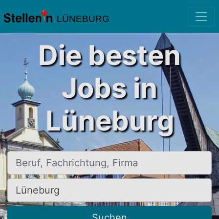
LÜNEBURG
Die besten
Jobs in
Lüneburg
Beruf, Fachrichtung, Firma
Ort, Stadt
Suchen