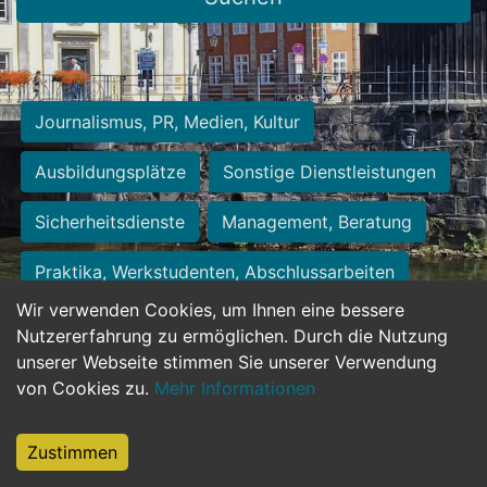
Journalismus, PR, Medien, Kultur
Ausbildungsplätze
Sonstige Dienstleistungen
Sicherheitsdienste
Management, Beratung
Praktika, Werkstudenten, Abschlussarbeiten
Wir verwenden Cookies, um Ihnen eine bessere
Personalwesen
Assistenz, Sekretariat
Nutzererfahrung zu ermöglichen. Durch die Nutzung
unserer Webseite stimmen Sie unserer Verwendung
Hilfskräfte, Aushilfs- und Nebenjobs
von Cookies zu.
Mehr Informationen
Einkauf, Logistik, Materialwirtschaft
Zustimmen
Weiterbildung, Studium, duale Ausbildung