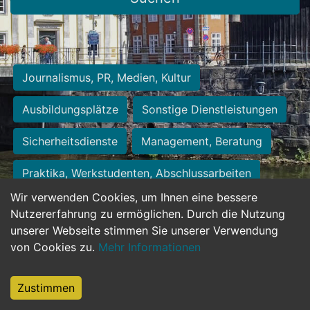
Journalismus, PR, Medien, Kultur
Ausbildungsplätze
Sonstige Dienstleistungen
Sicherheitsdienste
Management, Beratung
Praktika, Werkstudenten, Abschlussarbeiten
Wir verwenden Cookies, um Ihnen eine bessere
Personalwesen
Assistenz, Sekretariat
Nutzererfahrung zu ermöglichen. Durch die Nutzung
unserer Webseite stimmen Sie unserer Verwendung
Hilfskräfte, Aushilfs- und Nebenjobs
von Cookies zu.
Mehr Informationen
Einkauf, Logistik, Materialwirtschaft
Zustimmen
Weiterbildung, Studium, duale Ausbildung