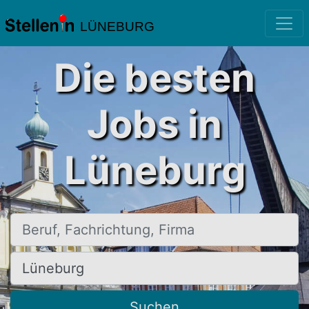
LÜNEBURG
Die besten
Jobs in
Lüneburg
Beruf, Fachrichtung, Firma
Ort, Stadt
Suchen