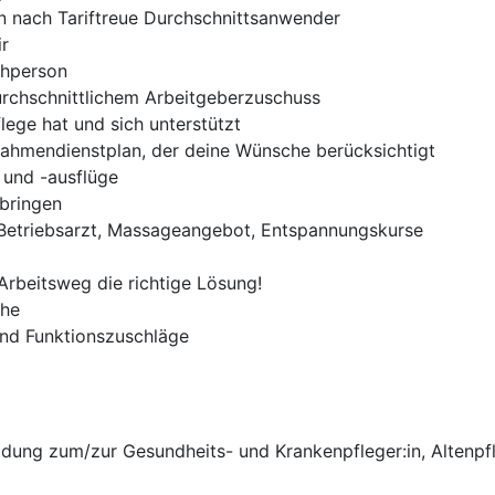
n nach Tariftreue Durchschnittsanwender
r
chperson
urchschnittlichem Arbeitgeberzuschuss
lege hat und sich unterstützt
r Rahmendienstplan, der deine Wünsche berücksichtigt
e und -ausflüge
rbringen
 Betriebsarzt, Massageangebot, Entspannungskurse
 Arbeitsweg die richtige Lösung!
che
und Funktionszuschläge
ldung zum/zur Gesundheits- und Krankenpfleger:in, Altenpf