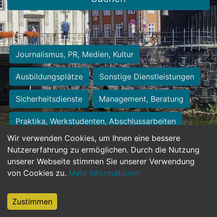
Journalismus, PR, Medien, Kultur
Ausbildungsplätze
Sonstige Dienstleistungen
Sicherheitsdienste
Management, Beratung
Praktika, Werkstudenten, Abschlussarbeiten
Wir verwenden Cookies, um Ihnen eine bessere
Personalwesen
Assistenz, Sekretariat
Nutzererfahrung zu ermöglichen. Durch die Nutzung
unserer Webseite stimmen Sie unserer Verwendung
Hilfskräfte, Aushilfs- und Nebenjobs
von Cookies zu.
Mehr Informationen
Einkauf, Logistik, Materialwirtschaft
Zustimmen
Weiterbildung, Studium, duale Ausbildung