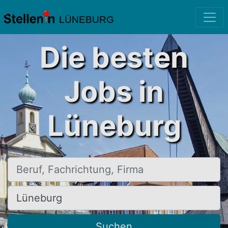
LÜNEBURG
Die besten
Jobs in
Lüneburg
Beruf, Fachrichtung, Firma
Ort, Stadt
Suchen