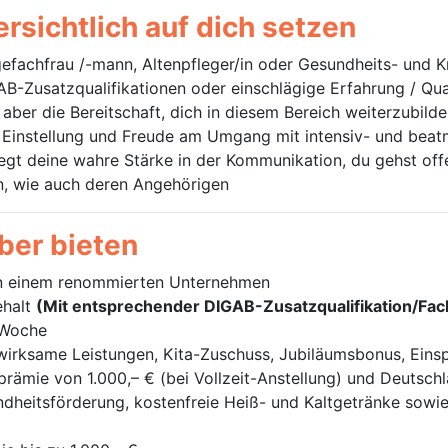
rsichtlich auf dich setzen
efachfrau /-mann, Altenpfleger/in oder Gesundheits- und K
B-Zusatzqualifikationen oder einschlägige Erfahrung / Qua
aber die Bereitschaft, dich in diesem Bereich weiterzubild
e Einstellung und Freude am Umgang mit intensiv- und bea
iegt deine wahre Stärke in der Kommunikation, du gehst off
n, wie auch deren Angehörigen
eber bieten
n einem renommierten Unternehmen
ehalt
(Mit entsprechender DIGAB-Zusatzqualifikation/Fachq
-Woche
rksame Leistungen, Kita-Zuschuss, Jubiläumsbonus, Einspr
rämie von 1.000,– € (bei Vollzeit-Anstellung) und Deutsch
dheitsförderung, kostenfreie Heiß- und Kaltgetränke sowie