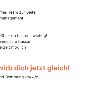
rtes Team zur Seite
tsmanagement
hr – du bist uns wichtig!
emeinsam besser!
erzeit möglich
irb dich jetzt gleich!
 und Beatmung (m/w/d).