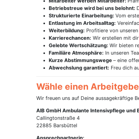
Mitarbeiter werben Mitarbeiter:
Präm
Betriebstreue wird bei uns belohnt:
D
Strukturierte Einarbeitung:
Vom erste
Entlastung im Arbeitsalltag:
Vereinfac
Weiterbildung:
Profitiere von unseren 
Karrierechancen:
Wir erstellen mit di
Gelebte Wertschätzung:
Wir bieten r
Familiäre Atmosphäre:
In unseren Te
Kurze Abstimmungswege
– eine off
Abwechslung garantiert:
Freu dich a
Wähle einen Arbeitgeber,
Wir freuen uns auf Deine aussagekräftige 
AIB GmbH Ambulante Intensivpflege und
Callingtonstraße 4
22885 Barsbüttel
Ansprechpartnerin: