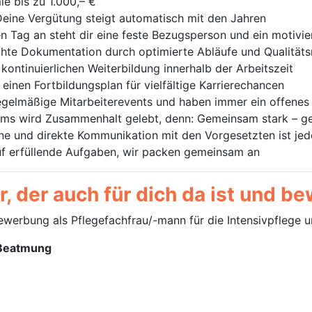
ie bis zu 1.000,– €
eine Vergütung steigt automatisch mit den Jahren
n Tag an steht dir eine feste Bezugsperson und ein motivie
hte Dokumentation durch optimierte Abläufe und Qualitä
kontinuierlichen Weiterbildung innerhalb der Arbeitszeit
r einen Fortbildungsplan für vielfältige Karrierechancen
egelmäßige Mitarbeiterevents und haben immer ein offenes O
ams wird Zusammenhalt gelebt, denn: Gemeinsam stark – g
ene und direkte Kommunikation mit den Vorgesetzten ist jed
uf erfüllende Aufgaben, wir packen gemeinsam an
 der auch für dich da ist und bew
Bewerbung als Pflegefachfrau/-mann für die Intensivpflege
 Beatmung