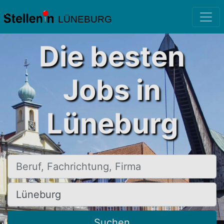
LÜNEBURG
Die besten
Jobs in
Lüneburg
Beruf, Fachrichtung, Firma
Ort, Stadt
Suchen