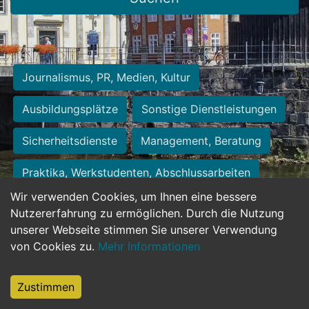
Journalismus, PR, Medien, Kultur
Ausbildungsplätze
Sonstige Dienstleistungen
Sicherheitsdienste
Management, Beratung
Praktika, Werkstudenten, Abschlussarbeiten
Wir verwenden Cookies, um Ihnen eine bessere
Personalwesen
Assistenz, Sekretariat
Nutzererfahrung zu ermöglichen. Durch die Nutzung
unserer Webseite stimmen Sie unserer Verwendung
Hilfskräfte, Aushilfs- und Nebenjobs
von Cookies zu.
Mehr Informationen
Einkauf, Logistik, Materialwirtschaft
Zustimmen
Weiterbildung, Studium, duale Ausbildung