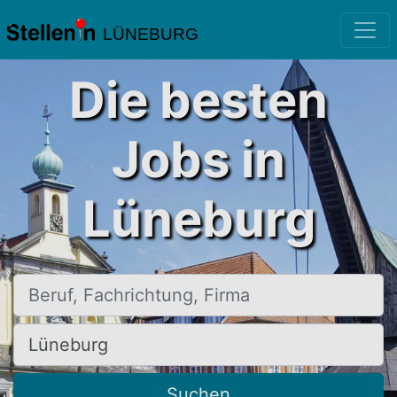
LÜNEBURG
Die besten
Jobs in
Lüneburg
Beruf, Fachrichtung, Firma
Ort, Stadt
Suchen