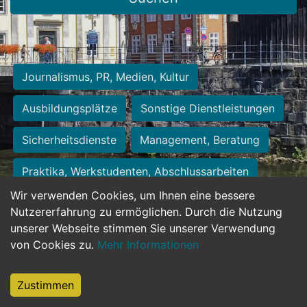
Journalismus, PR, Medien, Kultur
Ausbildungsplätze
Sonstige Dienstleistungen
Sicherheitsdienste
Management, Beratung
Praktika, Werkstudenten, Abschlussarbeiten
Wir verwenden Cookies, um Ihnen eine bessere
Personalwesen
Assistenz, Sekretariat
Nutzererfahrung zu ermöglichen. Durch die Nutzung
unserer Webseite stimmen Sie unserer Verwendung
Hilfskräfte, Aushilfs- und Nebenjobs
von Cookies zu.
Mehr Informationen
Einkauf, Logistik, Materialwirtschaft
Zustimmen
Weiterbildung, Studium, duale Ausbildung