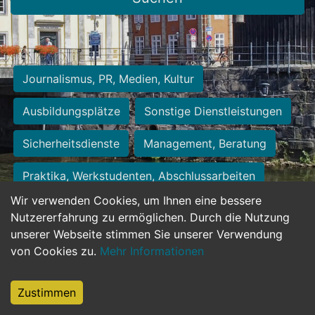
Journalismus, PR, Medien, Kultur
Ausbildungsplätze
Sonstige Dienstleistungen
Sicherheitsdienste
Management, Beratung
Praktika, Werkstudenten, Abschlussarbeiten
Wir verwenden Cookies, um Ihnen eine bessere
Personalwesen
Assistenz, Sekretariat
Nutzererfahrung zu ermöglichen. Durch die Nutzung
unserer Webseite stimmen Sie unserer Verwendung
Hilfskräfte, Aushilfs- und Nebenjobs
von Cookies zu.
Mehr Informationen
Einkauf, Logistik, Materialwirtschaft
Zustimmen
Weiterbildung, Studium, duale Ausbildung