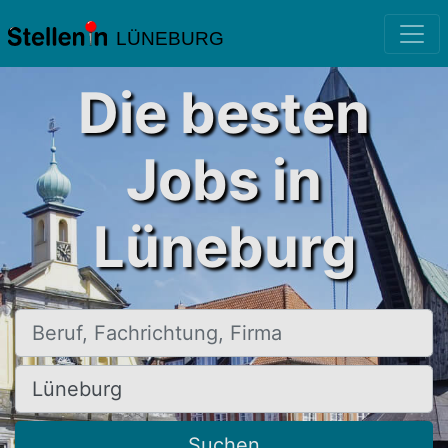
LÜNEBURG
Die besten
Jobs in
Lüneburg
Beruf, Fachrichtung, Firma
Ort, Stadt
Suchen