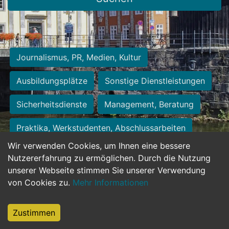
Journalismus, PR, Medien, Kultur
Ausbildungsplätze
Sonstige Dienstleistungen
Sicherheitsdienste
Management, Beratung
Praktika, Werkstudenten, Abschlussarbeiten
Wir verwenden Cookies, um Ihnen eine bessere
Personalwesen
Assistenz, Sekretariat
Nutzererfahrung zu ermöglichen. Durch die Nutzung
unserer Webseite stimmen Sie unserer Verwendung
Hilfskräfte, Aushilfs- und Nebenjobs
von Cookies zu.
Mehr Informationen
Einkauf, Logistik, Materialwirtschaft
Zustimmen
Weiterbildung, Studium, duale Ausbildung