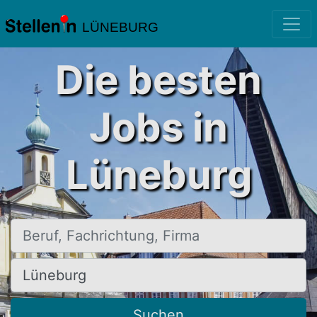
LÜNEBURG
Die besten
Jobs in
Lüneburg
Beruf, Fachrichtung, Firma
Ort, Stadt
Suchen