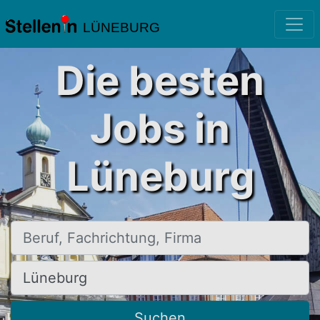
LÜNEBURG
Die besten
Jobs in
Lüneburg
Beruf, Fachrichtung, Firma
Ort, Stadt
Suchen