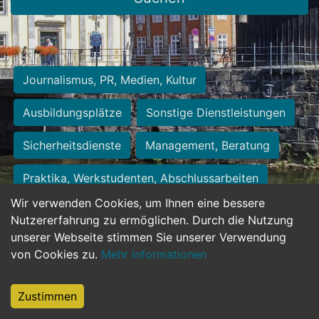
Journalismus, PR, Medien, Kultur
Ausbildungsplätze
Sonstige Dienstleistungen
Sicherheitsdienste
Management, Beratung
Praktika, Werkstudenten, Abschlussarbeiten
Wir verwenden Cookies, um Ihnen eine bessere
Personalwesen
Assistenz, Sekretariat
Nutzererfahrung zu ermöglichen. Durch die Nutzung
unserer Webseite stimmen Sie unserer Verwendung
Hilfskräfte, Aushilfs- und Nebenjobs
von Cookies zu.
Mehr Informationen
Einkauf, Logistik, Materialwirtschaft
Zustimmen
Weiterbildung, Studium, duale Ausbildung