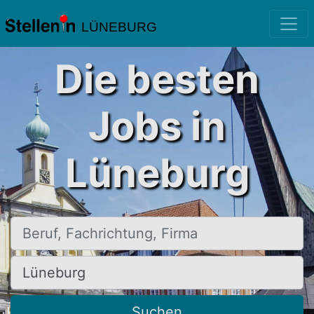
LÜNEBURG
Die besten
Jobs in
Lüneburg
Beruf, Fachrichtung, Firma
Ort, Stadt
Suchen