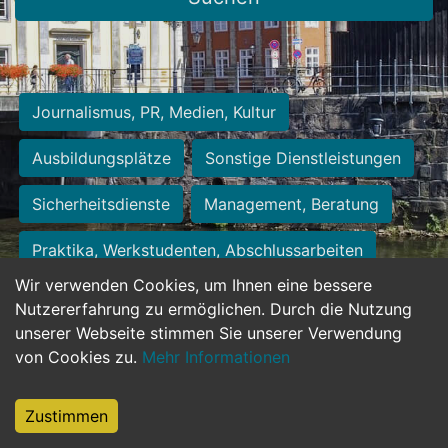
Journalismus, PR, Medien, Kultur
Ausbildungsplätze
Sonstige Dienstleistungen
Sicherheitsdienste
Management, Beratung
Praktika, Werkstudenten, Abschlussarbeiten
Wir verwenden Cookies, um Ihnen eine bessere
Personalwesen
Assistenz, Sekretariat
Nutzererfahrung zu ermöglichen. Durch die Nutzung
unserer Webseite stimmen Sie unserer Verwendung
Hilfskräfte, Aushilfs- und Nebenjobs
von Cookies zu.
Mehr Informationen
Einkauf, Logistik, Materialwirtschaft
Zustimmen
Weiterbildung, Studium, duale Ausbildung