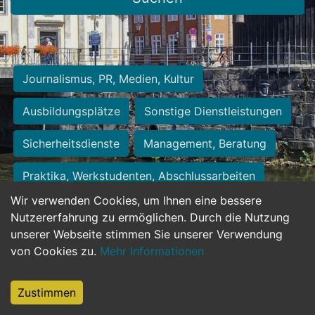
Journalismus, PR, Medien, Kultur
Ausbildungsplätze
Sonstige Dienstleistungen
Sicherheitsdienste
Management, Beratung
Praktika, Werkstudenten, Abschlussarbeiten
Wir verwenden Cookies, um Ihnen eine bessere
Personalwesen
Assistenz, Sekretariat
Nutzererfahrung zu ermöglichen. Durch die Nutzung
unserer Webseite stimmen Sie unserer Verwendung
Hilfskräfte, Aushilfs- und Nebenjobs
von Cookies zu.
Mehr Informationen
Einkauf, Logistik, Materialwirtschaft
Zustimmen
Weiterbildung, Studium, duale Ausbildung