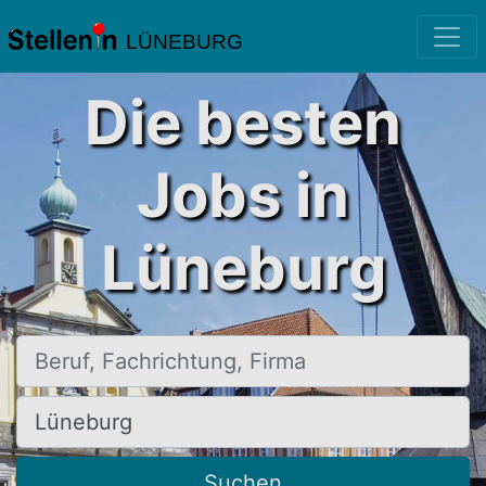
LÜNEBURG
Die besten
Jobs in
Lüneburg
Beruf, Fachrichtung, Firma
Ort, Stadt
Suchen