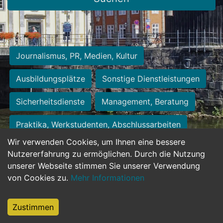
Journalismus, PR, Medien, Kultur
Ausbildungsplätze
Sonstige Dienstleistungen
Sicherheitsdienste
Management, Beratung
Praktika, Werkstudenten, Abschlussarbeiten
Wir verwenden Cookies, um Ihnen eine bessere
Personalwesen
Assistenz, Sekretariat
Nutzererfahrung zu ermöglichen. Durch die Nutzung
unserer Webseite stimmen Sie unserer Verwendung
Hilfskräfte, Aushilfs- und Nebenjobs
von Cookies zu.
Mehr Informationen
Einkauf, Logistik, Materialwirtschaft
Zustimmen
Weiterbildung, Studium, duale Ausbildung