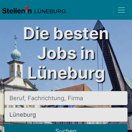
LÜNEBURG
Die besten
Jobs in
Lüneburg
Beruf, Fachrichtung, Firma
Ort, Stadt
Suchen