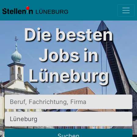
LÜNEBURG
Die besten
Jobs in
Lüneburg
Beruf, Fachrichtung, Firma
Ort, Stadt
Suchen