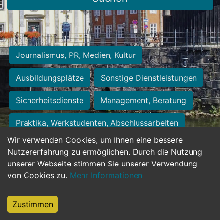
Journalismus, PR, Medien, Kultur
Ausbildungsplätze
Sonstige Dienstleistungen
Sicherheitsdienste
Management, Beratung
Praktika, Werkstudenten, Abschlussarbeiten
Wir verwenden Cookies, um Ihnen eine bessere
Personalwesen
Assistenz, Sekretariat
Nutzererfahrung zu ermöglichen. Durch die Nutzung
unserer Webseite stimmen Sie unserer Verwendung
Hilfskräfte, Aushilfs- und Nebenjobs
von Cookies zu.
Mehr Informationen
Einkauf, Logistik, Materialwirtschaft
Zustimmen
Weiterbildung, Studium, duale Ausbildung