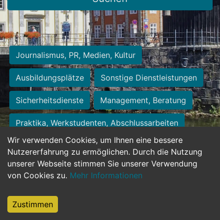
Journalismus, PR, Medien, Kultur
Ausbildungsplätze
Sonstige Dienstleistungen
Sicherheitsdienste
Management, Beratung
Praktika, Werkstudenten, Abschlussarbeiten
Wir verwenden Cookies, um Ihnen eine bessere
Personalwesen
Assistenz, Sekretariat
Nutzererfahrung zu ermöglichen. Durch die Nutzung
unserer Webseite stimmen Sie unserer Verwendung
Hilfskräfte, Aushilfs- und Nebenjobs
von Cookies zu.
Mehr Informationen
Einkauf, Logistik, Materialwirtschaft
Zustimmen
Weiterbildung, Studium, duale Ausbildung