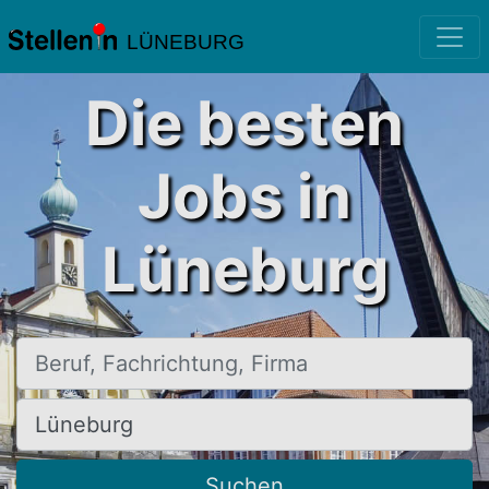
LÜNEBURG
Die besten
Jobs in
Lüneburg
Beruf, Fachrichtung, Firma
Ort, Stadt
Suchen