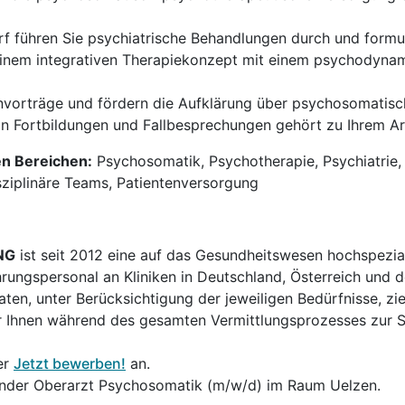
f führen Sie psychiatrische Behandlungen durch und formul
einem integrativen Therapiekonzept mit einem psychodyna
envorträge und fördern die Aufklärung über psychosomatis
 Fortbildungen und Fallbesprechungen gehört zu Ihrem Arb
en Bereichen:
Psychosomatik, Psychotherapie, Psychiatrie,
sziplinäre Teams, Patientenversorgung
NG
ist seit 2012 eine auf das Gesundheitswesen hochspezial
hrungspersonal an Kliniken in Deutschland, Österreich und d
en, unter Berücksichtigung der jeweiligen Bedürfnisse, zi
 Ihnen während des gesamten Vermittlungsprozesses zur Sei
er
Jetzt bewerben!
an.
tender Oberarzt Psychosomatik (m/w/d) im Raum Uelzen.