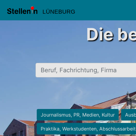
LÜNEBURG
Die b
Beruf, Fachrichtung, Firma
Journalismus, PR, Medien, Kultur
Ausb
Praktika, Werkstudenten, Abschlussarbei