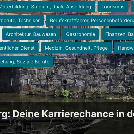
eiterbildung, Studium, duale Ausbildung
Tourismus
rberufe, Techniker
Berufskraftfahrer, Personenbeförder
Architektur, Bauwesen
Gastronomie
Finanzen, Ba
entlicher Dienst
Medizin, Gesundheit, Pflege
Handwe
iehung, Soziale Berufe
rg: Deine Karrierechance in 