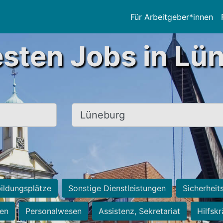
Für Arbeitgeber*innen
esten Jobs in Lü
Ort, Stadt
ildungsplätze
Sonstige Dienstleistungen
Sicherheit
ten
Personalwesen
Assistenz, Sekretariat
Hilfsk