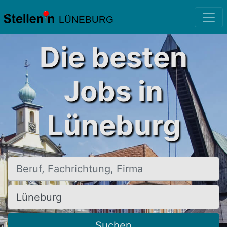
LÜNEBURG
Die besten
Jobs in
Lüneburg
Beruf, Fachrichtung, Firma
Ort, Stadt
Suchen