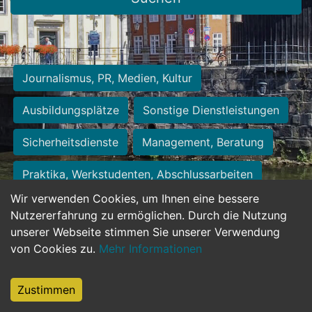
Journalismus, PR, Medien, Kultur
Ausbildungsplätze
Sonstige Dienstleistungen
Sicherheitsdienste
Management, Beratung
Praktika, Werkstudenten, Abschlussarbeiten
Wir verwenden Cookies, um Ihnen eine bessere
Personalwesen
Assistenz, Sekretariat
Nutzererfahrung zu ermöglichen. Durch die Nutzung
unserer Webseite stimmen Sie unserer Verwendung
Hilfskräfte, Aushilfs- und Nebenjobs
von Cookies zu.
Mehr Informationen
Einkauf, Logistik, Materialwirtschaft
Zustimmen
Weiterbildung, Studium, duale Ausbildung