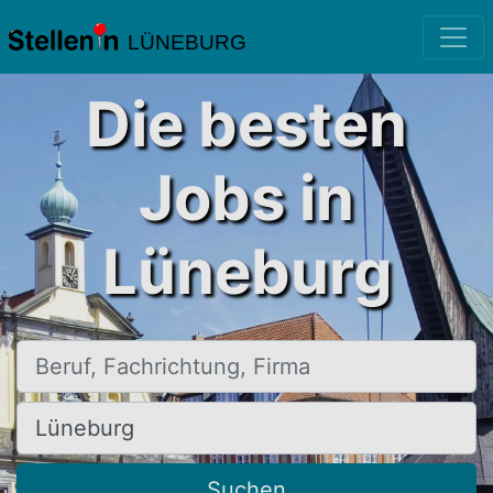
LÜNEBURG
Die besten
Jobs in
Lüneburg
Beruf, Fachrichtung, Firma
Ort, Stadt
Suchen