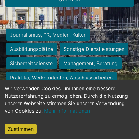
Journalismus, PR, Medien, Kultur
Ausbildungsplätze
Sonstige Dienstleistungen
Sicherheitsdienste
Management, Beratung
Praktika, Werkstudenten, Abschlussarbeiten
Wir verwenden Cookies, um Ihnen eine bessere
Personalwesen
Assistenz, Sekretariat
Nutzererfahrung zu ermöglichen. Durch die Nutzung
unserer Webseite stimmen Sie unserer Verwendung
Hilfskräfte, Aushilfs- und Nebenjobs
von Cookies zu.
Mehr Informationen
Einkauf, Logistik, Materialwirtschaft
Zustimmen
Weiterbildung, Studium, duale Ausbildung