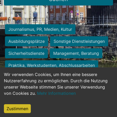
Journalismus, PR, Medien, Kultur
Ausbildungsplätze
Sonstige Dienstleistungen
Sicherheitsdienste
Management, Beratung
Praktika, Werkstudenten, Abschlussarbeiten
Wir verwenden Cookies, um Ihnen eine bessere
Personalwesen
Assistenz, Sekretariat
Nutzererfahrung zu ermöglichen. Durch die Nutzung
unserer Webseite stimmen Sie unserer Verwendung
Hilfskräfte, Aushilfs- und Nebenjobs
von Cookies zu.
Mehr Informationen
Einkauf, Logistik, Materialwirtschaft
Zustimmen
Weiterbildung, Studium, duale Ausbildung