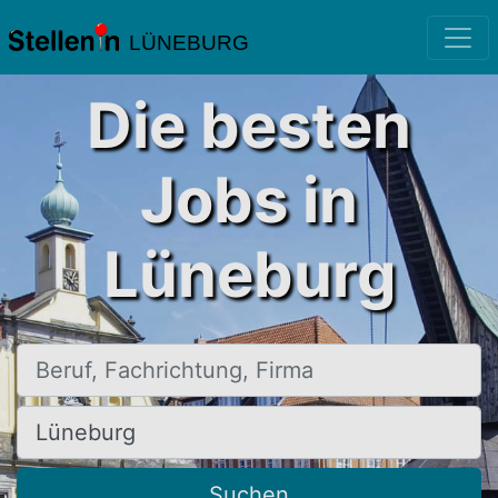
LÜNEBURG
Die besten
Jobs in
Lüneburg
Beruf, Fachrichtung, Firma
Ort, Stadt
Suchen