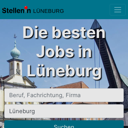
LÜNEBURG
Die besten
Jobs in
Lüneburg
Beruf, Fachrichtung, Firma
Ort, Stadt
Suchen