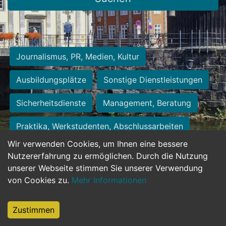
Journalismus, PR, Medien, Kultur
Ausbildungsplätze
Sonstige Dienstleistungen
Sicherheitsdienste
Management, Beratung
Praktika, Werkstudenten, Abschlussarbeiten
Wir verwenden Cookies, um Ihnen eine bessere
Personalwesen
Assistenz, Sekretariat
Nutzererfahrung zu ermöglichen. Durch die Nutzung
unserer Webseite stimmen Sie unserer Verwendung
Hilfskräfte, Aushilfs- und Nebenjobs
von Cookies zu.
Mehr Informationen
Einkauf, Logistik, Materialwirtschaft
Zustimmen
Weiterbildung, Studium, duale Ausbildung