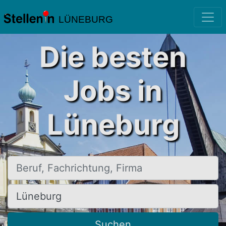
LÜNEBURG
Die besten
Jobs in
Lüneburg
Beruf, Fachrichtung, Firma
Ort, Stadt
Suchen