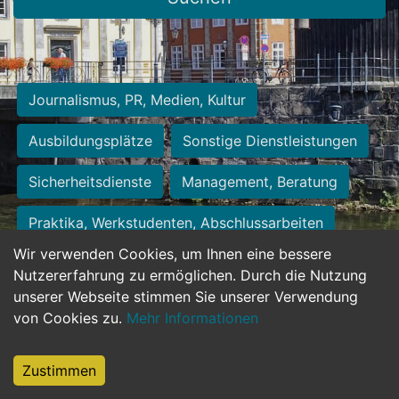
Journalismus, PR, Medien, Kultur
Ausbildungsplätze
Sonstige Dienstleistungen
Sicherheitsdienste
Management, Beratung
Praktika, Werkstudenten, Abschlussarbeiten
Wir verwenden Cookies, um Ihnen eine bessere
Personalwesen
Assistenz, Sekretariat
Nutzererfahrung zu ermöglichen. Durch die Nutzung
unserer Webseite stimmen Sie unserer Verwendung
Hilfskräfte, Aushilfs- und Nebenjobs
von Cookies zu.
Mehr Informationen
Einkauf, Logistik, Materialwirtschaft
Zustimmen
Weiterbildung, Studium, duale Ausbildung