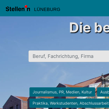
LÜNEBURG
Die b
Beruf, Fachrichtung, Firma
Journalismus, PR, Medien, Kultur
Ausb
Praktika, Werkstudenten, Abschlussarbei