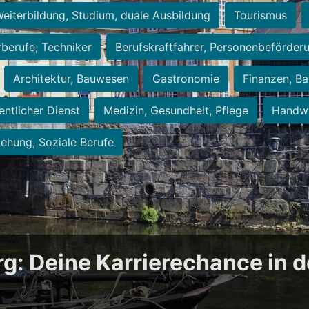
eiterbildung, Studium, duale Ausbildung
Tourismus
rberufe, Techniker
Berufskraftfahrer, Personenbeförder
Architektur, Bauwesen
Gastronomie
Finanzen, Ba
entlicher Dienst
Medizin, Gesundheit, Pflege
Handwe
iehung, Soziale Berufe
rg: Deine Karrierechance in 