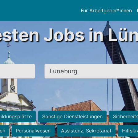
Für Arbeitgeber*innen
esten Jobs in Lü
Ort, Stadt
ildungsplätze
Sonstige Dienstleistungen
Sicherheit
ten
Personalwesen
Assistenz, Sekretariat
Hilfsk