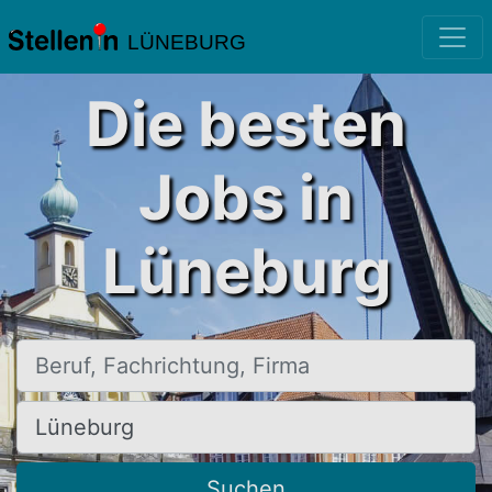
LÜNEBURG
Die besten
Jobs in
Lüneburg
Beruf, Fachrichtung, Firma
Ort, Stadt
Suchen