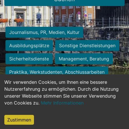
Journalismus, PR, Medien, Kultur
Ausbildungsplätze
Sonstige Dienstleistungen
Sicherheitsdienste
Management, Beratung
Praktika, Werkstudenten, Abschlussarbeiten
Wir verwenden Cookies, um Ihnen eine bessere
Personalwesen
Assistenz, Sekretariat
Nutzererfahrung zu ermöglichen. Durch die Nutzung
unserer Webseite stimmen Sie unserer Verwendung
Hilfskräfte, Aushilfs- und Nebenjobs
von Cookies zu.
Mehr Informationen
Einkauf, Logistik, Materialwirtschaft
Zustimmen
Weiterbildung, Studium, duale Ausbildung