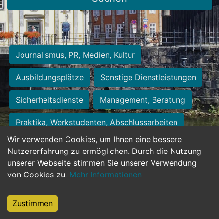
Journalismus, PR, Medien, Kultur
Ausbildungsplätze
Sonstige Dienstleistungen
Sicherheitsdienste
Management, Beratung
Praktika, Werkstudenten, Abschlussarbeiten
Wir verwenden Cookies, um Ihnen eine bessere
Personalwesen
Assistenz, Sekretariat
Nutzererfahrung zu ermöglichen. Durch die Nutzung
unserer Webseite stimmen Sie unserer Verwendung
Hilfskräfte, Aushilfs- und Nebenjobs
von Cookies zu.
Mehr Informationen
Einkauf, Logistik, Materialwirtschaft
Zustimmen
Weiterbildung, Studium, duale Ausbildung