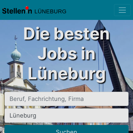
LÜNEBURG
Die besten
Jobs in
Lüneburg
Beruf, Fachrichtung, Firma
Ort, Stadt
Suchen