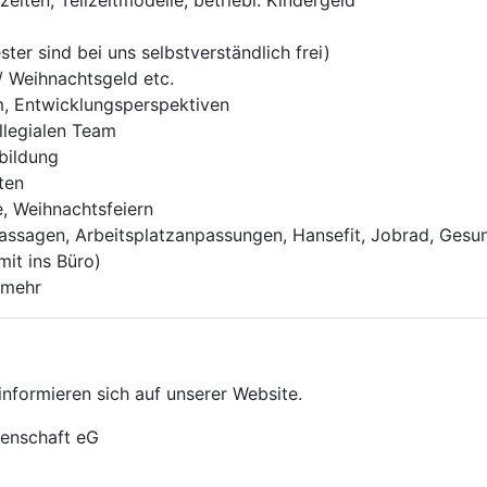
zeiten, Teilzeitmodelle, betriebl. Kindergeld
ter sind bei uns selbstverständlich frei)
/ Weihnachtsgeld etc.
m, Entwicklungsperspektiven
llegialen Team
rbildung
ten
e, Weihnachtsfeiern
assagen, Arbeitsplatzanpassungen, Hansefit, Jobrad, Gesun
mit ins Büro)
 mehr
nformieren sich auf unserer Website.
enschaft eG