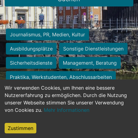
Journalismus, PR, Medien, Kultur
Ausbildungsplätze
Sonstige Dienstleistungen
Sicherheitsdienste
Management, Beratung
Praktika, Werkstudenten, Abschlussarbeiten
Wir verwenden Cookies, um Ihnen eine bessere
Personalwesen
Assistenz, Sekretariat
Nutzererfahrung zu ermöglichen. Durch die Nutzung
unserer Webseite stimmen Sie unserer Verwendung
Hilfskräfte, Aushilfs- und Nebenjobs
von Cookies zu.
Mehr Informationen
Einkauf, Logistik, Materialwirtschaft
Zustimmen
Weiterbildung, Studium, duale Ausbildung