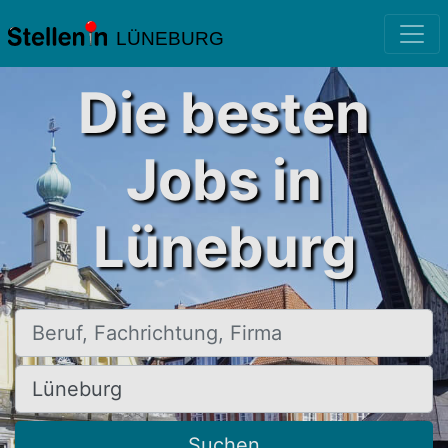
LÜNEBURG
Die besten
Jobs in
Lüneburg
Beruf, Fachrichtung, Firma
Ort, Stadt
Suchen