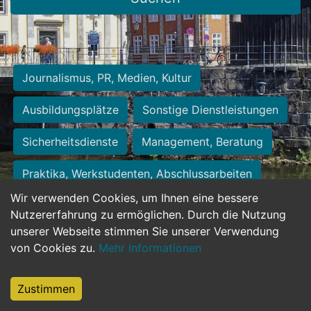
Journalismus, PR, Medien, Kultur
Ausbildungsplätze
Sonstige Dienstleistungen
Sicherheitsdienste
Management, Beratung
Praktika, Werkstudenten, Abschlussarbeiten
Wir verwenden Cookies, um Ihnen eine bessere
Personalwesen
Assistenz, Sekretariat
Nutzererfahrung zu ermöglichen. Durch die Nutzung
unserer Webseite stimmen Sie unserer Verwendung
Hilfskräfte, Aushilfs- und Nebenjobs
von Cookies zu.
Mehr Informationen
Einkauf, Logistik, Materialwirtschaft
Zustimmen
Weiterbildung, Studium, duale Ausbildung