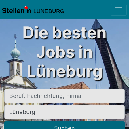
LÜNEBURG
Die besten
Jobs in
Lüneburg
Beruf, Fachrichtung, Firma
Ort, Stadt
Suchen