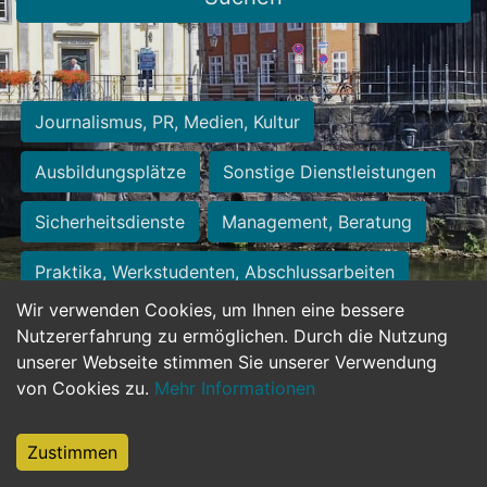
Journalismus, PR, Medien, Kultur
Ausbildungsplätze
Sonstige Dienstleistungen
Sicherheitsdienste
Management, Beratung
Praktika, Werkstudenten, Abschlussarbeiten
Wir verwenden Cookies, um Ihnen eine bessere
Personalwesen
Assistenz, Sekretariat
Nutzererfahrung zu ermöglichen. Durch die Nutzung
unserer Webseite stimmen Sie unserer Verwendung
Hilfskräfte, Aushilfs- und Nebenjobs
von Cookies zu.
Mehr Informationen
Einkauf, Logistik, Materialwirtschaft
Zustimmen
Weiterbildung, Studium, duale Ausbildung