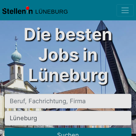
LÜNEBURG
Die besten
Jobs in
Lüneburg
Beruf, Fachrichtung, Firma
Ort, Stadt
Suchen