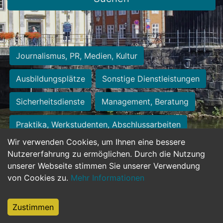
Journalismus, PR, Medien, Kultur
Ausbildungsplätze
Sonstige Dienstleistungen
Sicherheitsdienste
Management, Beratung
Praktika, Werkstudenten, Abschlussarbeiten
Wir verwenden Cookies, um Ihnen eine bessere
Personalwesen
Assistenz, Sekretariat
Nutzererfahrung zu ermöglichen. Durch die Nutzung
unserer Webseite stimmen Sie unserer Verwendung
Hilfskräfte, Aushilfs- und Nebenjobs
von Cookies zu.
Mehr Informationen
Einkauf, Logistik, Materialwirtschaft
Zustimmen
Weiterbildung, Studium, duale Ausbildung