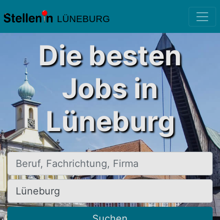
LÜNEBURG
Die besten
Jobs in
Lüneburg
Beruf, Fachrichtung, Firma
Ort, Stadt
Suchen