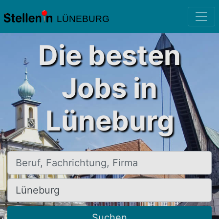
LÜNEBURG
Die besten
Jobs in
Lüneburg
Beruf, Fachrichtung, Firma
Ort, Stadt
Suchen