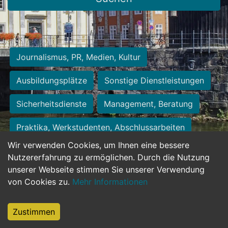
Journalismus, PR, Medien, Kultur
Ausbildungsplätze
Sonstige Dienstleistungen
Sicherheitsdienste
Management, Beratung
Praktika, Werkstudenten, Abschlussarbeiten
Wir verwenden Cookies, um Ihnen eine bessere
Personalwesen
Assistenz, Sekretariat
Nutzererfahrung zu ermöglichen. Durch die Nutzung
unserer Webseite stimmen Sie unserer Verwendung
Hilfskräfte, Aushilfs- und Nebenjobs
von Cookies zu.
Mehr Informationen
Einkauf, Logistik, Materialwirtschaft
Zustimmen
Weiterbildung, Studium, duale Ausbildung