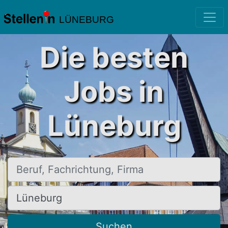
LÜNEBURG
Die besten
Jobs in
Lüneburg
Beruf, Fachrichtung, Firma
Ort, Stadt
Suchen