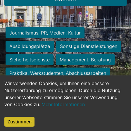
Journalismus, PR, Medien, Kultur
Ausbildungsplätze
Sonstige Dienstleistungen
Sicherheitsdienste
Management, Beratung
Praktika, Werkstudenten, Abschlussarbeiten
Wir verwenden Cookies, um Ihnen eine bessere
Personalwesen
Assistenz, Sekretariat
Nutzererfahrung zu ermöglichen. Durch die Nutzung
unserer Webseite stimmen Sie unserer Verwendung
Hilfskräfte, Aushilfs- und Nebenjobs
von Cookies zu.
Mehr Informationen
Einkauf, Logistik, Materialwirtschaft
Zustimmen
Weiterbildung, Studium, duale Ausbildung