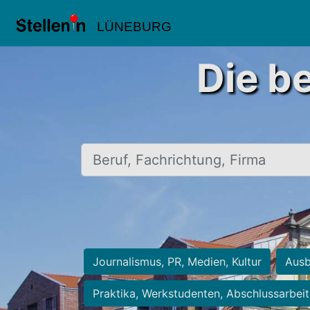
LÜNEBURG
Die b
Beruf, Fachrichtung, Firma
Journalismus, PR, Medien, Kultur
Ausb
Praktika, Werkstudenten, Abschlussarbei