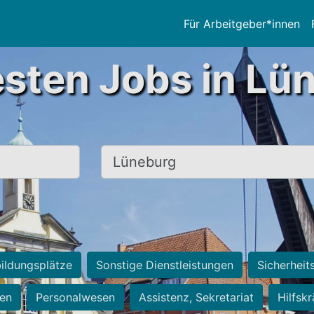
Für Arbeitgeber*innen
esten Jobs in Lü
Ort, Stadt
ildungsplätze
Sonstige Dienstleistungen
Sicherheit
ten
Personalwesen
Assistenz, Sekretariat
Hilfsk