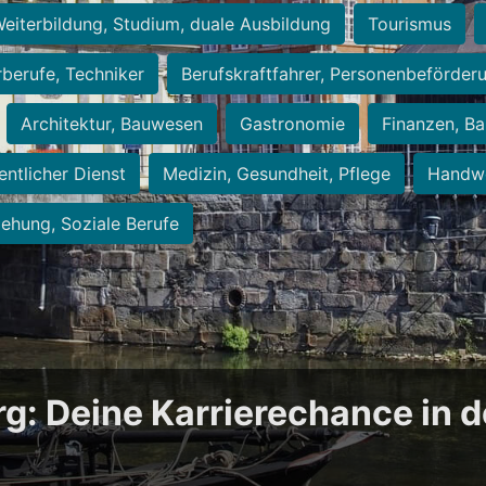
eiterbildung, Studium, duale Ausbildung
Tourismus
rberufe, Techniker
Berufskraftfahrer, Personenbeförder
Architektur, Bauwesen
Gastronomie
Finanzen, Ba
entlicher Dienst
Medizin, Gesundheit, Pflege
Handwe
iehung, Soziale Berufe
rg: Deine Karrierechance in 