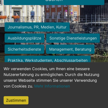
Journalismus, PR, Medien, Kultur
Ausbildungsplätze
Sonstige Dienstleistungen
Sicherheitsdienste
Management, Beratung
Praktika, Werkstudenten, Abschlussarbeiten
Wir verwenden Cookies, um Ihnen eine bessere
Personalwesen
Assistenz, Sekretariat
Nutzererfahrung zu ermöglichen. Durch die Nutzung
unserer Webseite stimmen Sie unserer Verwendung
Hilfskräfte, Aushilfs- und Nebenjobs
von Cookies zu.
Mehr Informationen
Einkauf, Logistik, Materialwirtschaft
Zustimmen
Weiterbildung, Studium, duale Ausbildung