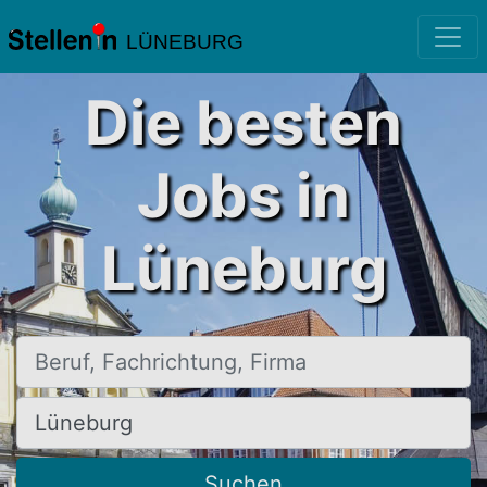
LÜNEBURG
Die besten
Jobs in
Lüneburg
Beruf, Fachrichtung, Firma
Ort, Stadt
Suchen