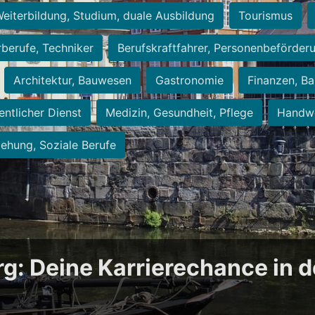
eiterbildung, Studium, duale Ausbildung
Tourismus
rberufe, Techniker
Berufskraftfahrer, Personenbeförder
Architektur, Bauwesen
Gastronomie
Finanzen, Ba
entlicher Dienst
Medizin, Gesundheit, Pflege
Handwe
iehung, Soziale Berufe
rg: Deine Karrierechance in 