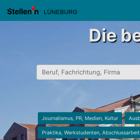
LÜNEBURG
Die b
Beruf, Fachrichtung, Firma
Journalismus, PR, Medien, Kultur
Ausb
Praktika, Werkstudenten, Abschlussarbei