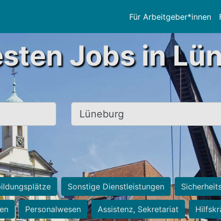
Für Arbeitgeber*innen
esten Jobs in Lü
Ort, Stadt
ildungsplätze
Sonstige Dienstleistungen
Sicherheit
ten
Personalwesen
Assistenz, Sekretariat
Hilfsk