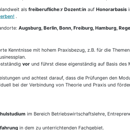
hlandweit als
freiberufliche:r Dozent:in
auf
Honorarbasis
werben!
.
andorte:
Augsburg, Berlin, Bonn, Freiburg, Hamburg, Reg
erte Kenntnisse mit hohem Praxisbezug, z.B. für die Them
usinessplan.
bstständig
vor
und führst diese eigenständig auf Basis des
istungen und achtest darauf, dass die Prüfungen den Modul
duell bei der Verbindung von Theorie und Praxis und förder
hulstudium
im Bereich Betriebswirtschaftslehre, Entrepre
rfahrung
in dem zu unterrichtenden Fachgebiet.