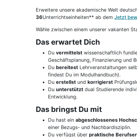
Erweitere unsere akademische Welt deutsc
36
Unterrichtseinheiten** ab dem
Jetzt be
Wähle zwischen einem unserer vakanten St
Das erwartet Dich
Du
vermittelst
wissenschaftlich fundi
Geschäftsplanung, Finanzierung und B
Du
bereitest
Lehrveranstaltungen sel
findest Du im Modulhandbuch).
Du
erstellst
und
korrigierst
Prüfungsle
Du
unterstützt
dual Studierende indivi
Entwicklung.
Das bringst Du mit
Du hast ein
abgeschlossenes Hochsc
einer Bezugs- und Nachbardisziplin.
Du verfügst über
praktische Berufse