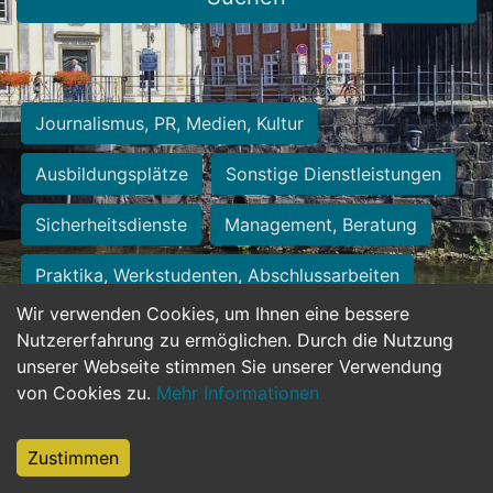
Journalismus, PR, Medien, Kultur
Ausbildungsplätze
Sonstige Dienstleistungen
Sicherheitsdienste
Management, Beratung
Praktika, Werkstudenten, Abschlussarbeiten
Wir verwenden Cookies, um Ihnen eine bessere
Personalwesen
Assistenz, Sekretariat
Nutzererfahrung zu ermöglichen. Durch die Nutzung
unserer Webseite stimmen Sie unserer Verwendung
Hilfskräfte, Aushilfs- und Nebenjobs
von Cookies zu.
Mehr Informationen
Einkauf, Logistik, Materialwirtschaft
Zustimmen
Weiterbildung, Studium, duale Ausbildung