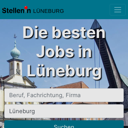
LÜNEBURG
Die besten
Jobs in
Lüneburg
Beruf, Fachrichtung, Firma
Ort, Stadt
Suchen