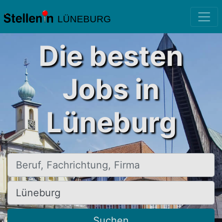
LÜNEBURG
Die besten
Jobs in
Lüneburg
Beruf, Fachrichtung, Firma
Ort, Stadt
Suchen