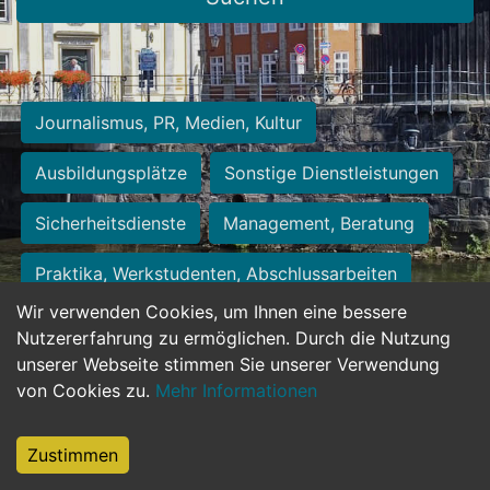
Journalismus, PR, Medien, Kultur
Ausbildungsplätze
Sonstige Dienstleistungen
Sicherheitsdienste
Management, Beratung
Praktika, Werkstudenten, Abschlussarbeiten
Wir verwenden Cookies, um Ihnen eine bessere
Personalwesen
Assistenz, Sekretariat
Nutzererfahrung zu ermöglichen. Durch die Nutzung
unserer Webseite stimmen Sie unserer Verwendung
Hilfskräfte, Aushilfs- und Nebenjobs
von Cookies zu.
Mehr Informationen
Einkauf, Logistik, Materialwirtschaft
Zustimmen
Weiterbildung, Studium, duale Ausbildung