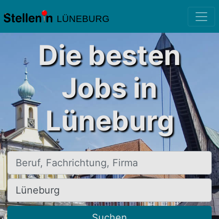
LÜNEBURG
Die besten
Jobs in
Lüneburg
Beruf, Fachrichtung, Firma
Ort, Stadt
Suchen