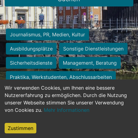
Journalismus, PR, Medien, Kultur
Ausbildungsplätze
Sonstige Dienstleistungen
Sicherheitsdienste
Management, Beratung
Praktika, Werkstudenten, Abschlussarbeiten
Wir verwenden Cookies, um Ihnen eine bessere
Personalwesen
Assistenz, Sekretariat
Nutzererfahrung zu ermöglichen. Durch die Nutzung
unserer Webseite stimmen Sie unserer Verwendung
Hilfskräfte, Aushilfs- und Nebenjobs
von Cookies zu.
Mehr Informationen
Einkauf, Logistik, Materialwirtschaft
Zustimmen
Weiterbildung, Studium, duale Ausbildung