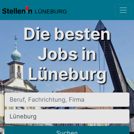
LÜNEBURG
Die besten
Jobs in
Lüneburg
Beruf, Fachrichtung, Firma
Ort, Stadt
Suchen