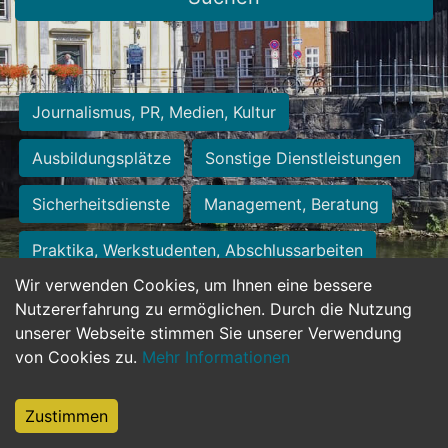
Journalismus, PR, Medien, Kultur
Ausbildungsplätze
Sonstige Dienstleistungen
Sicherheitsdienste
Management, Beratung
Praktika, Werkstudenten, Abschlussarbeiten
Wir verwenden Cookies, um Ihnen eine bessere
Personalwesen
Assistenz, Sekretariat
Nutzererfahrung zu ermöglichen. Durch die Nutzung
unserer Webseite stimmen Sie unserer Verwendung
Hilfskräfte, Aushilfs- und Nebenjobs
von Cookies zu.
Mehr Informationen
Einkauf, Logistik, Materialwirtschaft
Zustimmen
Weiterbildung, Studium, duale Ausbildung