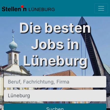
LÜNEBURG
Die besten
Jobs in
Lüneburg
Beruf, Fachrichtung, Firma
Ort, Stadt
Suchen