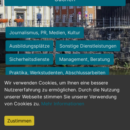
Journalismus, PR, Medien, Kultur
Ausbildungsplätze
Sonstige Dienstleistungen
Sicherheitsdienste
Management, Beratung
Praktika, Werkstudenten, Abschlussarbeiten
Wir verwenden Cookies, um Ihnen eine bessere
Personalwesen
Assistenz, Sekretariat
Nutzererfahrung zu ermöglichen. Durch die Nutzung
unserer Webseite stimmen Sie unserer Verwendung
Hilfskräfte, Aushilfs- und Nebenjobs
von Cookies zu.
Mehr Informationen
Einkauf, Logistik, Materialwirtschaft
Zustimmen
Weiterbildung, Studium, duale Ausbildung